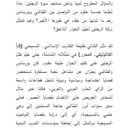
والسؤال المطروح لدينا ونحن نستعيد سيرة الرجلين: ماذا 
تُعلّمنا خمسة عقود من التواصل بين الطالبي وبورمانس 
رغم ما شابها من جفاء في طورها الأخير؟ وفيمَ تتمثّل 
تركة الرجلين لجيل الحوار اللاحق؟
لقد مثّل الثنائي طليعة التقارب الإسلامي ـ المسيحي 
(إقرأ 
الكاثوليكي. المحرر)
 في تمثّلاته الشاملة، حتى خيّم ظلّ 
الرجلين على تقليد الحوار طيلة عقود. كان بورمانس 
والطالبي يعبّران عن مشاغل نخبة مستنفَرَة تستحضر 
قضايا اجتماعية وسياسية ودينية تشغل قطاعات واسعة 
من الرأي العام، العربي والغربي، فكانا خير مثال 
للمحاور الحريص على الاهتمام بقضايا العصر. فعلى 
مدى سنوات أبرز الطالبي حاجة المسلمين إلى وعي 
علمي بالمسيحية، أي إلى دراية بقضايا اللواهيت 
المسيحية وبالمثل إلى إحاطة بمؤسسات الغرب الدينية 