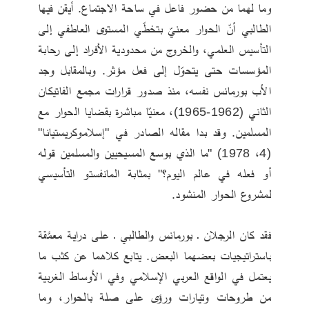
وما لهما من حضور فاعل في ساحة الاجتماع. أيقن فيها 
الطالبي أنّ الحوار معنيّ بتخطّي المستوى العاطفي إلى 
التأسيس العلمي، والخروج من محدودية الأفراد إلى رحابة 
المؤسسات حتى يتحوّل إلى فعل مؤثر. وبالمقابل وجد 
الأب بورمانس نفسه، منذ صدور قرارات مجمع الفاتيكان 
الثاني (1962-1965)، معنيّا مباشرة بقضايا الحوار مع 
المسلمين. وقد بدا مقاله الصادر في "إسلاموكريستيانا" 
(4، 1978) "ما الذي بوسع المسيحيين والمسلمين قوله 
أو فعله في عالم اليوم؟" بمثابة المانفستو التأسيسي 
لمشروع الحوار المنشود.
فقد كان الرجلان ـ بورمانس والطالبي ـ على دراية معمَّقة 
باستراتيجيات بعضهما البعض. يتابع كلاهما عن كثب ما 
يعتمل في الواقع العربي الإسلامي وفي الأوساط الغربية 
من طروحات وتيارات ورؤى على صلة بالحوار، وما 