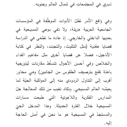
تسري في المجتمعات في شمال العالم وجنوبه.
وفي واقع الأمر تظلّ الأدوات الموظَّفة في المؤسسات 
الجامعية العربية هزيلة، ولا تفي بوعي المسيحية في 
بعديها الداخلي والخارجي. إذ عادة ما تطغى في الدراسة 
قضايا عقدية (مثل التثليث، والتجسّد، والنظر في كتابة 
الأناجيل، فضلا عن قضايا أخرى مثل مفاهيم الفداء 
والخلاص وفي أحسن الأحوال تتسلّط مقارنات ليتورجية 
باهتة تقنع بترصيف الطقوس من الجانبين) وهي محاور 
أقرب إلى التناول الردودي منه إلى المواكَبة الحيّة لما 
يعيشه العالم المسيحي. وتكاد تغيب من تلك المعالَجة جلّ 
المدارس الفكرية واللاهوتية التي طبعت مسارات 
المسيحية خلال الفترة الحديثة. وهذا المدخل الحيّ 
والمستجدّ في المسيحية هو ما نحن في أمسّ الحاجة 
إليه.