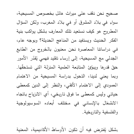
صحيح نحن نقف على ميراث هائل بخصوص المسيحية، 
سواء في بلاد المشرق أو في بلاد المغرب، ولكن السؤال 
المطروح هو كيف نستعيد تلك المعارف بشكل يواكب بنية 
الفكر الحديث ويستفيد من المناهج الحديثة؟ وبوجه عام، 
في دراساتنا المعاصرة نحن معنيون بالخروج من الطابع 
الجدلي مع المسيحية، إلى إرساء تقليد فهمي يُقدّر الأمور 
حقّ قدرها ويبوّئ المتابَعة العلمية المنزلة التي تستحقّها. 
وبما يعني لدينا، التحول بدراسة المسيحية من الاهتمام 
العمودي إلى الاهتمام الأفقي، والنظر إلى الدين كمعطى 
حياتي وليس كمعطى ما فوق تاريخي، أي الانزياح باتجاه 
الانشغال بالإنساني في مختلف أبعاده السوسيولوجية 
والفلسفية والتاريخية.
بشكل يُفترض فيه أن تكون الأوساط الأكاديمية، المعنية 