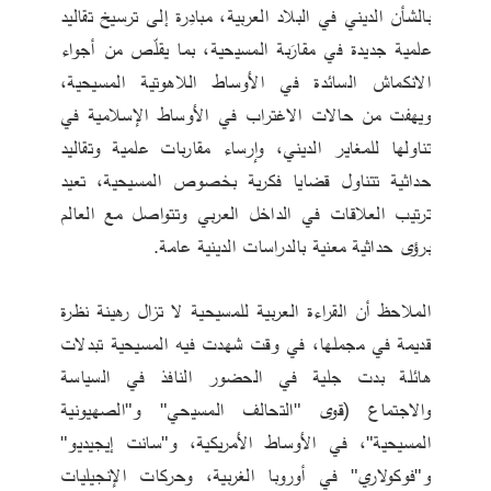
بالشأن الديني في البلاد العربية، مبادِرة إلى ترسيخ تقاليد 
علمية جديدة في مقارَبة المسيحية، بما يقلّص من أجواء 
الانكماش السائدة في الأوساط اللاهوتية المسيحية، 
ويهفت من حالات الاغتراب في الأوساط الإسلامية في 
تناولها للمغاير الديني، وإرساء مقاربات علمية وتقاليد 
حداثية تتناول قضايا فكرية بخصوص المسيحية، تعيد 
ترتيب العلاقات في الداخل العربي وتتواصل مع العالم 
برؤى حداثية معنية بالدراسات الدينية عامة.
الملاحظ أن القراءة العربية للمسيحية لا تزال رهينة نظرة 
قديمة في مجملها، في وقت شهدت فيه المسيحية تبدلات 
هائلة بدت جلية في الحضور النافذ في السياسة 
والاجتماع (قوى "التحالف المسيحي" و"الصهيونية 
المسيحية"، في الأوساط الأمريكية، و"سانت إيجيديو" 
و"فوكولاري" في أوروبا الغربية، وحركات الإنجيليات 