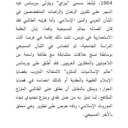
1964، ليتّخذ مسمى "بيزاي" ويتولى بورمانس فيه 
السهر على تكوين الرهبان والراهبات المتخصّصين في 
الشأن العربي والدين الإسلامي. وأمّا قرينه الطالبي فقد 
كان اتّصاله بعالم المسيحية يافعا، إبان الحقبة 
الاستعمارية في تونس، تلت ذلك إقامة في فرنسا أثناء 
الدراسة الجامعية، ثم انغماس في الشأن المسيحي 
بوساطة نسج علاقات متشابكة مع طائفة واسعة من 
اللاهوتيين والمفكرين الغربيين. فقد أُطلق على بورمانس 
"عالِم الإسلاميات الملتزم" لاشتغاله الدؤوب بقضايا 
الإسلام الفقهية والعقدية أو كذلك انغماسه في قضايا 
الحوار؛ ويمكن بالمقابل أن نطلق على الطالبي المؤرّخ 
المكافح، لِما تميّز به من حسّ نقدي ومنزع تجديدي تجاه 
الموروث الإسلامي، ردَفَه حرص على تطوير وعي معمَّق 
بالآخر المسيحي.