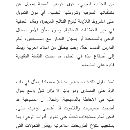
من الجانب العربي، جرى خوض العملية بمعزل عن 
متطلّباتها المعرفية وشروطها العلمية، أي دون التعويل 
على الشروط اللازمة لبلوغ النتائج المرجوة، وبقاء العملية 
في حيز الخطابات الدعائية. وسواء تعلّق الأمر بمجال 
الوعي بالمسيحية أو بمجال الحوار مع المسيحيين، أمام 
الدارس المسلم حقلٌ رحبٌ ينطلق من البلاد العربية ويمتدّ 
إلى أصقاع عدّة في العالم، ما عادت الثقافة التقليدية 
قادرة على استيعابه.
لماذا نقول ذلك؟ نستحضر مدخلا مستعادا يتمثّل في باب 
الردّ على النصارى وهو بابٌ لا يزال شقٌّ واسع يعوّل 
عليه في الإحاطة بالمسيحية، والحال أن المسيحية قد 
أضحت مسيحيات واللاهوت قد أضحى لواهيت شتّى. 
فنحن أمام مستجدّات تحثّ على تطوير أدوات الوعي، بما 
يستجيب لتنوّع الطروحات اللاهوتية ويقدّر التحولات التي 