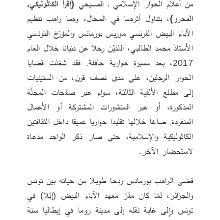
من أعلام الحوار الإسلامي ـ المسيحي 
(إقرأ الكاثوليكي. 
المحرر)،
 بتناول أثرهما في المجال، وهما راهب تنظيم 
الآباء البيض الفرنسي موريس بورمانس والمؤرّخ التونسي 
الأستاذ محمد الطالبي، اللذيْن رحلا عن دنيانا خلال العام 
2017، بعد مسيرة حوارية حافلة. فقد شغلت قضايا 
الحوار الرجلين، على مدى نصف قرن، من الستينيات 
إلى مطلع الألفية الثالثة، سواء عبر صفحات المجلّة 
المذكورة، أو عبر المنشورات المشتركة أو الأعمال 
المنفردة. صاغا خلالها تقليدا حواريا عميقا داخل الثقافتين 
الكاثوليكية والإسلامية، حتى صار ذكر الواحد مدعاة 
لاستحضار الآخر.
قضى الراهب بورمانس ردحا طويلا من حياته بين تونس 
والجزائر، لمّا كان مقرّ معهد الآباء البيض (إبْلا) في 
تونس وإلى غاية نقله إلى مدينة روما في إيطاليا سنة 