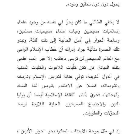
يحول دون دون تحقيق وعوده.
لا يخفي الطالبي ما كان يحزّ في نفسه من وجود علماء 
إسلاميات مسيحيين وغياب علماء مسيحيات مسلمين، 
وساحة الحوار في أمسّ الحاجة إلى تلك الفئة. وتبدو 
تلك الحسرة متأتّية جراء إدراك أن خطاب الإسلام الواعي 
مع العالم المسيحي لن ترسى دعائمه إلا عبر إلمام علمي 
بتلك الديانة. فإن تكن كلّيات اللاهوت والكليات المدنية 
في الدول الغربية، تولي عناية لتدريس الإسلام وتاريخه 
وتشريعاته، فضلا عن الاهتمام بتدريس لغة الضاد 
ولهجاتها، فحريّ بأبناء الثقافة الإسلامية أيضا أن يُولوا 
الدين والاجتماع المسيحيين العناية اللازمة لرصد 
التحوّلات والتطوّرات.
إذ في ظلّ موجة الانجذاب المبكرة نحو "حوار الأديان"، 