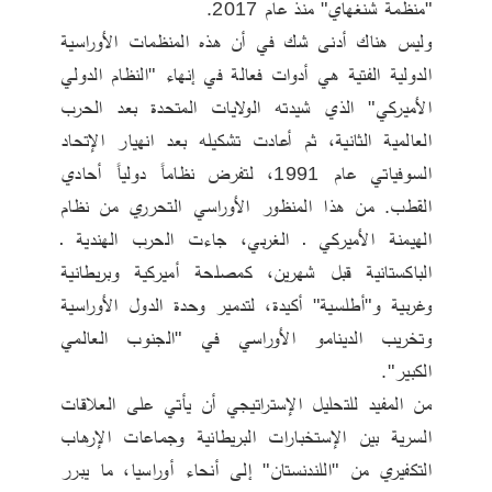
"منظمة شنغهاي" منذ عام 2017. 
وليس هناك أدنى شك في أن هذه المنظمات الأوراسية 
الدولية الفتية هي أدوات فعالة في إنهاء "النظام الدولي 
الأميركي" الذي شيدته الولايات المتحدة بعد الحرب 
العالمية الثانية، ثم أعادت تشكيله بعد انهيار الإتحاد 
السوفياتي عام 1991، لتفرض نظاماً دولياً أحادي 
القطب. من هذا المنظور الأوراسي التحرري من نظام 
الهيمنة الأميركي ـ الغربي، جاءت الحرب الهندية ـ 
الباكستانية قبل شهرين، كمصلحة أميركية وبريطانية 
وغربية و"أطلسية" أكيدة، لتدمير وحدة الدول الأوراسية 
وتخريب الدينامو الأوراسي في "الجنوب العالمي 
الكبير".  
من المفيد للتحليل الإستراتيجي أن يأتي على العلاقات 
السرية بين الإستخبارات البريطانية وجماعات الإرهاب 
التكفيري من "اللندنستان" إلى أنحاء أوراسيا، ما يبرر 