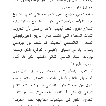
يوم 10 أيار الماضي. 
وبغية تحري ملامح القوى الخارجية التي تغذي مشروع 
حرب "الأخوة الأعداء" في جنوب آسيا، مع إدراكها لوفرة 
السلاح النووي تحت أيديهم، لا بد أن نذكِّر بأن الحروب 
الثلاث السابقة، التي شكلت مدار التاريخ الجيوبوليتيكي 
الهندي ـ الباكستاني الحديث، قد نشبت بين نيودلهي 
وإسلام آباد في السياق الإقليمي ـ الدولي، الذي فرضته 
توازنات النظام العالمي الثنائي القطب الذي قام أثناء 
"الحرب الباردة". 
أما "حرب باهالجام" فقد وقعت في سياق انتقال دول 
العالم إلى النظام الدولي المتعدد الأقطاب، وانقسام هذه 
الدول بين كتلة "الجنوب العالمي الكبير" و"كتلة النظام 
الدولي الأميركي" أو "الغرب الجماعي". وهذا هو التغير 
الجذري الكبير في الديناميات الخارجية لهذه "الحرب" 