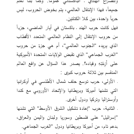
وللصراع الهندي ـ الباكستاني عموماً. وكما بتنا نعلم 
جميعاً، فهذا الإنتقال العالمي، يتم بخوض الحروب، ليس 
حرباً واحدة، بين كلا الكتلتين. 
فهل كانت حرب الهند ـ باكستان في أيار الماضي، جزءاً 
من حروب الإنتقال إلى النظام العالمي المتعدد الأقطاب 
الذي يريده "الجنوب العالمي"، أم هي جزءٌ من حروب 
"الغرب الجماعي" الذي تقبض الولايات المتحدة الأميركية 
على أَزِمَّتِهِ وقياده؟. يصدر هذا السؤال عن واقع العالم 
المنقسم بين ثلاثة حروب كبرى :
ـ الأولى، حرب توسع حلف شمال الأطلسي في أوكرانيا 
التي تشنها أميركا وبريطانيا والإتحاد الأوروبي مع كندا 
وأوستراليا وتركيا ودول أخرى. 
ـ الثانية، حرب "إعادة تشكيل الشرق الأوسط" التي تشنها 
"إسرائيل" على فلسطين وسوريا ولبنان واليمن والعراق، 
بدعم تام، من أميركا وبريطانيا ودول "الغرب الجماعي.