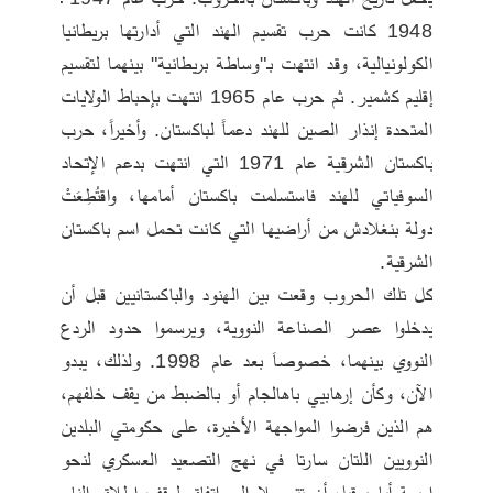
1948 كانت حرب تقسيم الهند التي أدارتها بريطانيا 
الكولونيالية، وقد انتهت بـ"وساطة بريطانية" بينهما لتقسيم 
إقليم كشمير. ثم حرب عام 1965 انتهت بإحباط الولايات 
المتحدة إنذار الصين للهند دعماً لباكستان. وأخيراً، حرب 
باكستان الشرقية عام 1971 التي انتهت بدعم الإتحاد 
السوفياتي للهند فاستسلمت باكستان أمامها، واقتُطِعَتْ 
دولة بنغلادش من أراضيها التي كانت تحمل اسم باكستان 
الشرقية. 
كل تلك الحروب وقعت بين الهنود والباكستانيين قبل أن 
يدخلوا عصر الصناعة النووية، ويرسموا حدود الردع 
النووي بينهما، خصوصاَ بعد عام 1998. ولذلك، يبدو 
الآن، وكأن إرهابيي باهالجام أو بالضبط من يقف خلفهم، 
هم الذين فرضوا المواجهة الأخيرة، على حكومتي البلدين 
النوويين اللتان سارتا في نهج التصعيد العسكري لنحو 
اربعة أيام، قبل أن تتوصلا إلى اتفاق لوقف إطلاق النار 