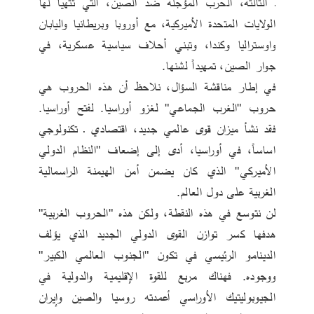
ـ الثالثة، الحرب المؤجلة ضد الصين، التي تتهيأ لها 
الولايات المتحدة الأميركية، مع أوروبا وبريطانيا واليابان 
واوستراليا وكندا، وتبني أحلاف سياسية عسكرية، في 
جوار الصين، تمهيداً لشنها. 
في إطار مناقشة السؤال، نلاحظ أن هذه الحروب هي 
حروب "الغرب الجماعي" لغزو أوراسيا. لفتح أوراسيا. 
فقد نشأ ميزان قوى عالمي جديد، اقتصادي ـ تكنولوجي 
اساساً، في أوراسيا، أدى إلى إضعاف "النظام الدولي 
الأميركي" الذي كان يضمن أمن الهيمنة الراسمالية 
الغربية على دول العالم. 
لن نتوسع في هذه النقطة، ولكن هذه "الحروب الغربية" 
هدفها كسر توازن القوى الدولي الجديد الذي يؤلف 
الدينامو الرئيسي في تكون "الجنوب العالمي الكبير" 
ووجوده. فهناك مربع للقوة الإقليمية والدولية في 
الجيوبوليتيك الأوراسي أعمدته روسيا والصين وإيران 