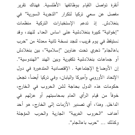
أنقرة تواصل القيام بوظائفها الأطلسية. فهناك تقرير 
مفصل عن سعي تركيا لتكرار "التجربة السورية" في 
بنغلادش. إذ تدعم الإستخبارات التركية منظمات 
"إخوانية" كبيرة بنغلادشية على اساس العداء للهند، وقد 
نستيقظ في يوم قريب، لنجد نسخة ثانية معدلة من "حرب 
باهالجام" تحري تحت عناوين "إسلامية"، بين بنغلادش 
أو جماعات بنغلادشية تكفيرية وبين الهند "الهندوسية". 
إن الأوضاع الإجتماعية ـ الإقتصادية المتدهورة في دول 
الإتحاد الأوروبي وأميركا واليابان، وفي تركيا أيضاً، تجعل 
حكومات هذه الدول بحاجة لشن الحروب في الخارج، 
خوفاً من قيام الرأي العام بمحاسبتهم أو عزلهم في 
الداخل. وهذا، أي تصدير الأزمات إلى الخارج، هو أحد 
أهداف "الحروب الغربية" الجارية والحرب المؤجلة 
وكذلك ... "حرب باهالجام". 