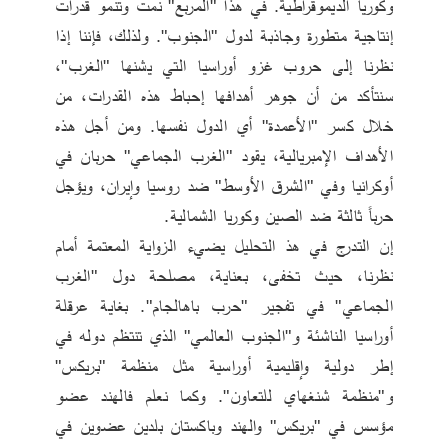
وكوريا الديموقراطية. في هذا "المربع" نمت وتنمو قدرات 
إنتاجية متطورة وجاذبة لدول "الجنوب". ولذلك، فإننا إذا 
نظرنا إلى حروب غزو أوراسيا التي يشنها "الغرب"، 
سنتأكد من أن جوهر أهدافها إحباط هذه القدرات، من 
خلال كسر "الأعمدة" أي الدول نفسها. ومن أجل هذه 
الأهداف الإمبريالية، يقود "الغرب الجماعي" حربان في 
أوكرانيا وفي "الشرق الأوسط" ضد روسيا وإيران، ويؤجل 
حرباً ثالثة ضد الصين وكوريا الشمالية. 
إن التدرج في هذ التحليل يضيء الزواية المعتمة أمام 
نظرنا، حيث تخفى، بعناية، مصلحة دول "الغرب 
الجماعي" في تفجير "حرب باهالجام". بغاية عرقلة 
أوراسيا الناشئة و"الجنوب العالمي" الذي تنتظم دوله في 
إطر دولية وإقليمية أوراسية مثل منظمة "بريكس" 
و"منظمة شنغهاي للتعاون". وكما نعلم فالهند عضو 
مؤسس في "بريكس" والهند وباكستان بلدين عضوين في 