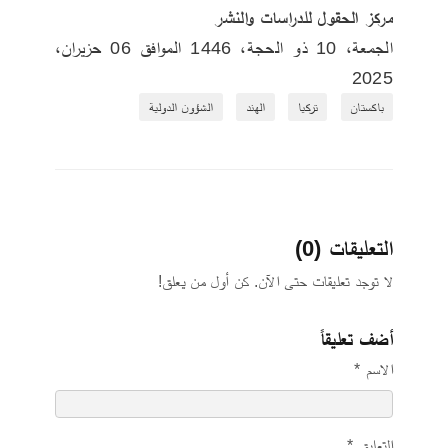
مركز الحقول للدراسات والنشر
‏الجمعة‏، 10‏ ذو الحجة‏، 1446 الموافق ‏06‏ حزيران‏، 
2025
باكستان
تركيا
الهند
الشؤون الدولية
التعليقات (0)
لا توجد تعليقات حتى الآن. كن أول من يعلق!
أضف تعليقاً
الاسم *
التعليق *