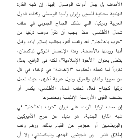
الأهداف بل يبدل أدوات الوصول إليها. إن شبه القارة 
الهندية محاذية للصين وإيران وآسيا الوسطى وكذلك الدول 
العربية وتركيا، التي تشكل الجناح الجنوبي في حلف 
شمال الأطلسي. هكذا يجب أن نقرأ موقف تركيا من 
"حرب باهالجام". لقد وقفت أنقرة بجانب إسلام آباد، وقيل 
أنها زودتها بالأسلحة. وهذا الإنتصار التركي لباكستان، 
يتلطى بعنوان "الأخوة الإسلامية"، لكنه في الواقع، يمثل 
تكراراً لما تفعله الحكومة "الإخوانية" في تركيا، في كل 
من سوريا ولبنان والعراق ودول عربية أخرى، حيث تعمل 
تركيا كجناح فعال لحلف شمال الأطلسي، يكسر أو 
يضعف القوى الأوراسية الإقليمية ويحاصرها. 
إن صب تركيا الزيت على نيران "حرب باهالجام" في 
شبه القارة الهندية، هو بديل عن حرج الأميركيين 
والبريطانيين أو عجزهم عن القيام بذلك. ورغم وقف 
إطلاق النار  بين الجيشين الهندي والباكستاني، إلا أن 