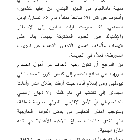
مدينة باهالجام في الجزء الهندي من إقليم كشمير، 
وأسفرت عن قتل 26 سائحاً مدنياً، يوم 22 نيسان/ ابريل 
الماضي. لقد سارعت قوات البلدين إلى الإستنفار 
والإشتباك عبر الحدود المشتركة بينهما، بناء على 
اتهامات مألوفة، ينقصها التحقيق الشفاف
 عن الجهات 
المتورطة، فعلاً، في الجريمة. 
من المرجح أن تكون 
رهبة الخوف من أهوال الصدام 
النووي،
 هي الدافع الحاسم إلى كتمان "فورة الغضب" في 
نيودلهي وفي إسلام آباد، حيث أوقفتا إطلاق النار وأعادتا 
الجيوش إلى ثكناتها في أيام قليلة. إلا نجاح إرهابيي 
باهالجام في هزِّ الأمن الإقليمي ـ الدولي، بسرعة خاطفة، 
يستوجب النظر التحليلي في بعض العوامل الخارجية 
التي تغذي ديناميات صراع "الأخوة الأعداء" في شبه 
القارة الهندية.
يحفل تاريخ الهند وباكستان بالحروب. حرب عام 1947 ـ 