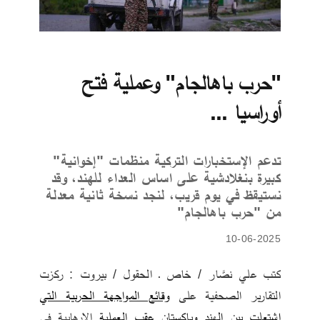
"حرب باهالجام" وعملية فتح
أوراسيا ...
تدعم الإستخبارات التركية منظمات "إخوانية"
كبيرة بنغلادشية على اساس العداء للهند، وقد
نستيقظ في يوم قريب، لنجد نسخة ثانية معدلة
من "حرب باهالجام"
10-06-2025
كتب علي نصَّار / خاص ـ الحقول / بيروت : ركزت 
التقارير الصحفية على 
وقائع المواجهة الحربية التي 
اشتعلت بين الهند وباكستان عقب العملية
 الإرهابية في 