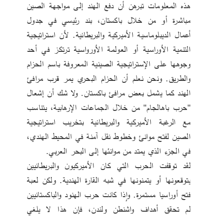
هذه المعلومات تبرهن أن دفع الهند إلى مواجهة الصين 
مباشرة أو من خلال باكستان، بند رئيسي في جدول 
أعمال الديبلوماسية الأميركية والبريطانية. لأن استراتيجية 
التنمية الأوراسية أو العولمة الأورواسية ترتكز في أحد 
وجوهها على الإستراتيجية الصينية المعروفة باسم الحزام 
والطريق. ونحن نعلم أن الحزام البحري يمر قرب مرافئ 
الهند كما يشمل بعض مرافئ باكستان. ولا شك أن إشعال 
"حرب باهالجام" من خلال الجماعات الإرهابية، يتناسب 
مع الرغبة الأميركية والبريطانية بتخريب استراتيجية 
الصين لفتح موانئ وخطوط نقل آمنة في المحيط الهندي، 
في الجزء الذي يمتد من موانئها إلى البحر العربي.
لقد توقفت الحرب التي كان الأميركيون والبريطانيين 
يتوقعونها أو يتمنونها في شبه القارة الهندية. ولكن لعبة 
فتح أوراسيا مستمرة. وإذا كانت حرب الهنود والباكستانيين 
لم تحقق أهداف واشنطن ولندن، فإن هذا لا يلغي 