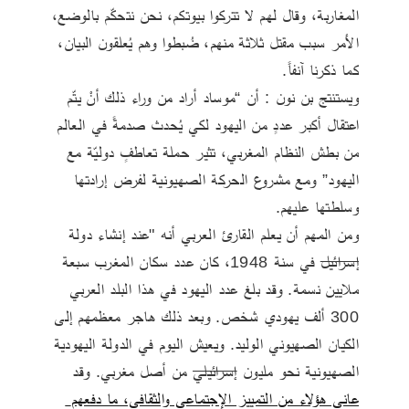
المغاربة، وقال لهم لا تتركوا بيوتكم، نحن نتحكّم بالوضع، 
الأمر سبب مقتل ثلاثة منهم، ضُبطوا وهم يُعلقون البيان، 
كما ذكرنا آنفاً.
ويستنتج بن نون : أن “موساد أراد من وراء ذلك أنْ يتّم 
اعتقال أكبر عددٍ من اليهود لكي يُحدث صدمةً في العالم 
من بطش النظام المغربي، تثير حملة تعاطفٍ دوليّة مع 
اليهود” ومع مشروع الحركة الصهيونية لفرض إرادتها 
وسلطتها عليهم.
ومن المهم أن يعلم القارئ العربي أنه "عند إنشاء دولة 
إسرائيل
 في سنة 1948، كان عدد سكان المغرب سبعة 
ملايين نسمة. وقد بلغ عدد اليهود في هذا البلد العربي 
300 ألف يهودي شخص. وبعد ذلك هاجر معظمهم إلى 
الكيان الصهيوني الوليد. ويعيش اليوم في الدولة اليهودية 
الصهيونية نحو مليون 
إسرائيلي
 من أصل مغربي. وقد 
عانى هؤلاء من التمييز الإجتماعي والثقافي، ما دفعهم 