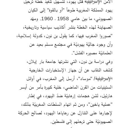
الأمن 
الإسرائيلية
 قتل يهود، لتسهيل تنفيذ خطة ترحيل 
يهود المملكة المغربية طوعاً "أو بالقوة" إلى الكيان 
الصهيوني، ما بين عامي 1958 ـ 1960. ومهّد 
الصهاينة لهذه الخطة بنشر أكاذيب سياسية وتاريخية، 
"صوروا المغرب فيها، كما يقول بن نون، كدولة إسلامية، 
وأن وجود جاليّة يهوديّة في مجتمع مسلم بعيد عن 
العلمانيّة مصيره الفشل”.
وفي دراسة بن نون، التي نشرتها جامعة بار إيلان، 
كشف النقاب عن أن جهاز الإستخبارات الخارجية 
الإسرائيلية
/ "موساد"، أرسل إلى المغرب، في أوائل 
الستينيات من القرن الماضي، خلية كبيرة بأمر من أيسر 
هارئيل، لشن هجمات إرهابيّة ضدّ اليهود، في إطار 
"عملية ياخين"، ومن ثم اتهام السلطات المغربيّة بذلك، 
لإجبارها على التنازل عن رعاياها اليهود، لصالح الحركة 
الصهيونيّة حتى ترحلهم إلى فلسطين.