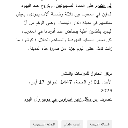
إلى التمرد
 على القادة الصهيونيين. ويتراوح عدد اليهود 
الباقين في المغرب بين ثلاثة وخمسة آلاف يهودي، يعيش 
معظمهم في مدينة الدار البيضاء. وعلى الرغم من أنَّ 
اليهود يشكلون أقلية ينخفض عدد أفرادها في المغرب، 
لكن بعض المعابد اليهودية والمطاعم الحلال / كوشر، ما 
زالت تمثل حتى اليوم جزءًا من صورة هذه المدينة.
مركز الحقول للدراسات والنشر ‏
الأحد‏، 01‏ ذو الحجة‏، 1447 الموافق ‏17‏ أيار‏، 
2026 
بتصرف 
عن مقال زهير اندراوس في موقع رأي
 اليوم
المسالة اليهودية
العرب والعالم
الحركة الصهيونية