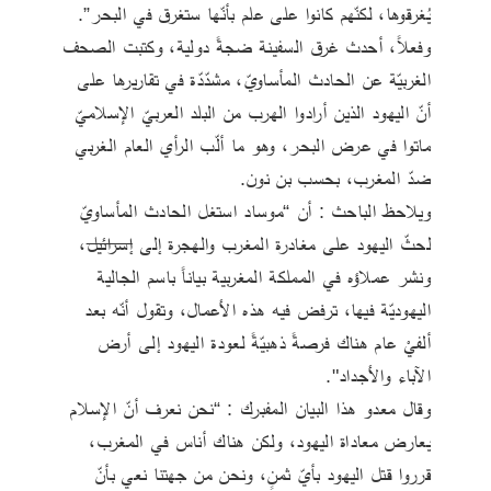
يُغرقوها، لكنّهم كانوا على علم بأنّها ستغرق في البحر”.
وفعلاً، أحدث غرق السفينة ضجةً دولية، وكتبت الصحف 
الغربيّة عن الحادث المأساويّ، مشدّدّة في تقاريرها على 
أنّ اليهود الذين أرادوا الهرب من البلد العربيّ الإسلاميّ 
ماتوا في عرض البحر، وهو ما ألّب الرأي العام الغربي 
ضدّ المغرب، بحسب بن نون.
ويلاحظ الباحث : أن “موساد استغل الحادث المأساويّ 
لحثّ اليهود على مغادرة المغرب والهجرة إلى 
إسرائيل
، 
ونشر عملاؤه في المملكة المغربية بياناً باسم الجالية 
اليهوديّة فيها، ترفض فيه هذه الأعمال، وتقول أنّه بعد 
ألفيْ عام هناك فرصةً ذهبيّةً لعودة اليهود إلى أرض 
الآباء والأجداد".
وقال معدو هذا البيان المفبرك : “نحن نعرف أنّ الإسلام 
يعارض معاداة اليهود، ولكن هناك أناس في المغرب، 
قرروا قتل اليهود بأيّ ثمنٍ، ونحن من جهتنا نعي بأنّ 