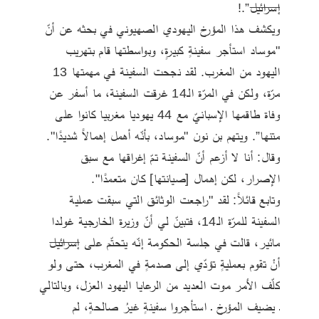
إسرائيل
”.!
ويكشف هذا المؤرخ اليهودي الصهيوني في بحثه عن أنّ 
"موساد استأجر سفينةٍ كبيرةٍ، وبواسطتها قام بتهريب 
اليهود من المغرب. لقد نجحت السفينة في مهمتها 13 
مرّة، ولكن في المرّة الـ14 غرقت السفينة، ما أسفر عن 
وفاة طاقمها الإسبانيّ مع 44 يهوديا مغربيا كانوا على 
متنها”. ويتهم بن نون "موساد، بأنّه أهمل إهمالاً شديدًا". 
وقال: أنا لا أزعم أنّ السفينة تمّ إغراقها مع سبق 
الإصرار، لكن إهمال [صيانتها] كان متعمدًا". 
وتابع قائلاً: لقد "راجعت الوثائق التي سبقت عملية 
السفينة للمرّة الـ14، فتبينّ لي أنّ وزيرة الخارجية غولدا 
مائير، قالت في جلسة الحكومة إنّه يتحتّم على 
إسرائيل
أنْ تقوم بعمليةٍ تؤدّي إلى صدمةٍ في المغرب، حتى ولو 
كلّف الأمر موت العديد من الرعايا اليهود العزل، وبالتالي 
ـ يضيف المؤرخ ـ استأجروا سفينةٍ غيرُ صالحةٍ، لم 