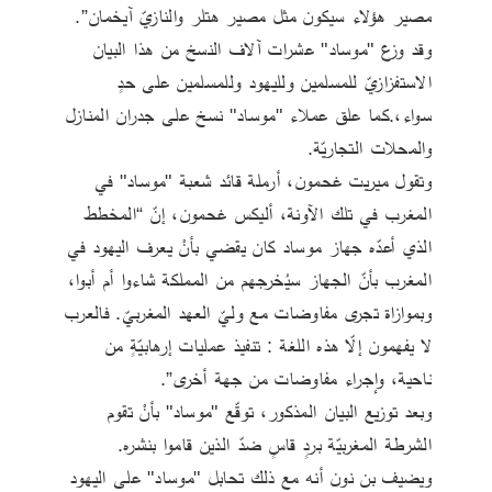
مصير هؤلاء سيكون مثل مصير هتلر والنازيّ آيخمان”. 
وقد وزع "موساد" عشرات آلاف النسخ من هذا البيان 
الاستفزازيّ للمسلمين ولليهود وللمسلمين على حدٍ 
سواء،.كما علق عملاء "موساد" نسخ على جدران المنازل 
والمحلات التجاريّة.
وتقول ميريت غحمون، أرملة قائد شعبة "موساد" في 
المغرب في تلك الآونة، أليكس غحمون، إنّ “المخطط 
الذي أعدّه جهاز موساد كان يقضي بأنْ يعرف اليهود في 
المغرب بأنّ الجهاز سيُخرجهم من المملكة شاءوا أم أبوا، 
وبموازاة تجرى مفاوضات مع وليّ العهد المغربيّ. فالعرب 
لا يفهمون إلّا هذه اللغة : تنفيذ عمليات إرهابيّةٍ من 
ناحية، وإجراء مفاوضات من جهة أخرى”.
وبعد توزيع البيان المذكور، توقّع "موساد" بأنْ تقوم 
الشرطة المغربيّة بردٍ قاسٍ ضدّ الذين قاموا بنشره. 
ويضيف بن نون أنه مع ذلك تحابل "موساد" على اليهود 