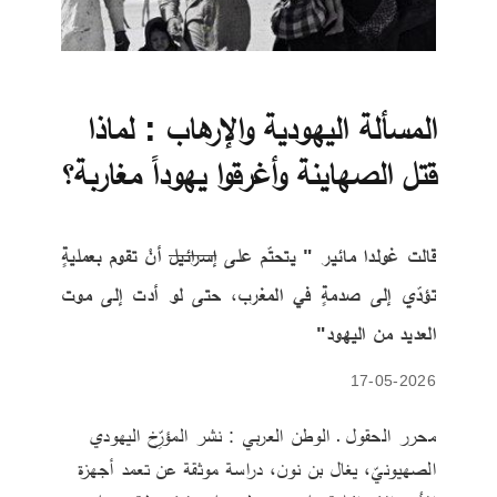
المسألة اليهودية والإرهاب : لماذا
قتل الصهاينة وأغرقوا يهوداً مغاربة؟
قالت غولدا مائير " يتحتّم على 
إسرائيل
 أنْ تقوم بعمليةٍ 
تؤدّي إلى صدمةٍ في المغرب، حتى لو أدت إلى موت 
العديد من اليهود"
17-05-2026
محرر الحقول ـ الوطن العربي : نشر المؤرِّخ اليهودي 
الصهيونيّ، يغال بن نون، دراسة موثقة عن تعمد أجهزة 