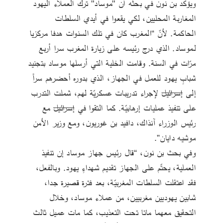
ويؤكد بن نون في بحثه أن "موساد" ترك العملاء اليهود 
المغاربة المحليين، لكي يقعوا في أيدي السلطات 
الحاكمة. لأنّ “المغرب كان في تلك السنوات هدفا مركزيا 
لـموساد. الذي درج رئيسه على زيارة المغرب سرا أربع 
مرّات في السنة. وقامت الخلية التي أرسلها موساد بتجنيد 
شبابٍ يهود للعمل في الجهاز، الذي بدوره أحضرهم سراً 
إلى 
إسرائيل
 لإجراء تدريبات عسكريّة لهم، شملت التدرب 
على تنفيذ عمليات إرهابيّة. كما التقوا في 
إسرائيل
 مع 
رئيس الوزراء آنذاك، دافيد بن غوريون، ومع وزير الأمن 
موشيه دايان”.
وفي بحث بن نون، “قال رئيس جهاز موساد إن تنفيذ 
العملية، يحتّم على الجهاز تقديم شهداءٍ يهود. وبالفعل، 
فقد اعتقلت السلطات المغربيّة، بعد فترة قصيرة جدا، 
شابين يهوديين مغربيين، من عملاء موساد، وخلال 
التحقيق معهما ماتا تحت التعذيب، كما مات عميل ثالث 