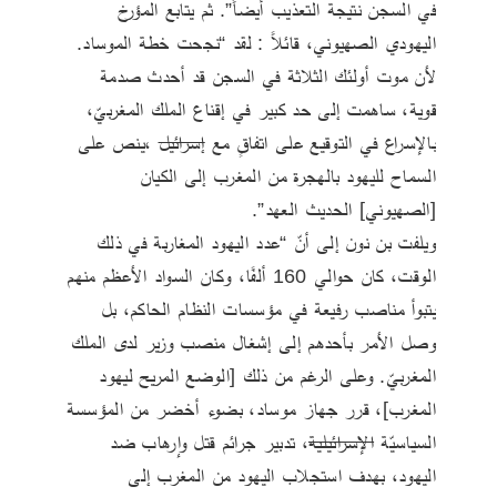
في السجن نتيجة التعذيب أيضاً”. ثم يتابع المؤرخ 
اليهودي الصهيوني، قائلاً : لقد “نجحت خطة الموساد. 
لأن موت أولئك الثلاثة في السجن قد أحدث صدمة 
قوية، ساهمت إلى حد كبير في إقناع الملك المغربيّ، 
بالإسراع في التوقيع على اتفاقٍ مع 
إسرائيل
 ،ينص على 
السماح لليهود بالهجرة من المغرب إلى الكيان 
[الصهيوني] الحديث العهد”.
ويلفت بن نون إلى أنّ “عدد اليهود المغاربة في ذلك 
الوقت، كان حوالي 160 ألفًا، وكان السواد الأعظم منهم 
يتبوأ مناصب رفيعة في مؤسسات النظام الحاكم، بل 
وصل الأمر بأحدهم إلى إشغال منصب وزير لدى الملك 
المغربيّ. وعلى الرغم من ذلك [الوضع المريح ليهود 
المغرب]، قرر جهاز موساد، بضوء أخضر من المؤسسة 
السياسيّة 
الإسرائيلية
، تدبير جرائم قتل وإرهاب ضد 
اليهود، بهدف استجلاب اليهود من المغرب إلى 