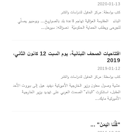
2020-01-13
كتب بواسطة: مركز الحقول للدراسات والنشر
البناء المقاومة العراقية تهاجم قاعدة بلد بالصواريخ… وبومبيو يصلّي
للجرحى ويطلب الحماية الحكوميّة نصرالله: سيرحل...
افتتاحيات الصحف اللبنانية، يوم السبت 12 كانون الثاني،
2019
2019-01-12
كتب بواسطة: مركز الحقول للدراسات والنشر
عشية وصول معاون وزير الخارجية الأميركية ديفيد هيل إلى بيروت الأحد
المقبل، استنكرت "البناء" الصمت العربي على تهديد وزير الخارجية
الأميركية مايك...
"كُلُّنا اليَمَنْ" ...