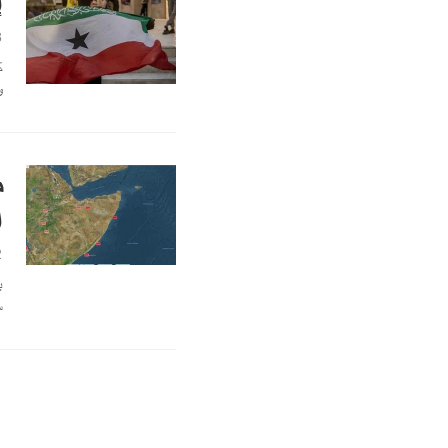
إ
8
ك
و
م
ا
2
س