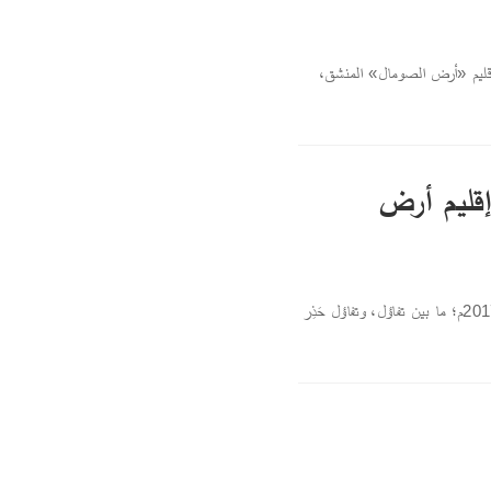
 إقليم «أرض الصومال» المنشق،
إقليم أرض
بخلاف التوقعات التي صاحبت تولّي الرئيس الصومالي محمد عبد الله "فرماجو" في عام 2017م؛ ما بين تفاؤل، وتفاؤل حَذِر