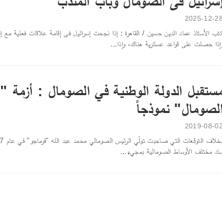
سرائيل فى الصومال وباب المندب
2025-12-2
تب الأستاذ عماد الدين حسين / القاهرة : إذا نجحت إسرائيل فى إقامة علاقات فعلية مع
إذا حصلت على قواعد عسكرية هناك، وإذا...
ستقبل الدولة الوطنية في الصومال : أزمة "
لصومال" نموذجاً
2019-08-0
اد مختلف الأوساط الصومالية بمجيء...