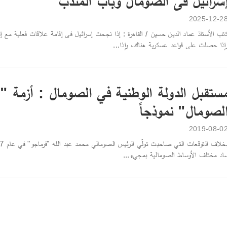
سرائيل فى الصومال وباب المندب
2025-12-2
تب الأستاذ عماد الدين حسين / القاهرة : إذا نجحت إسرائيل فى إقامة علاقات فعلية مع
إذا حصلت على قواعد عسكرية هناك، وإذا...
ستقبل الدولة الوطنية في الصومال : أزمة "
لصومال" نموذجاً
2019-08-0
اد مختلف الأوساط الصومالية بمجيء...