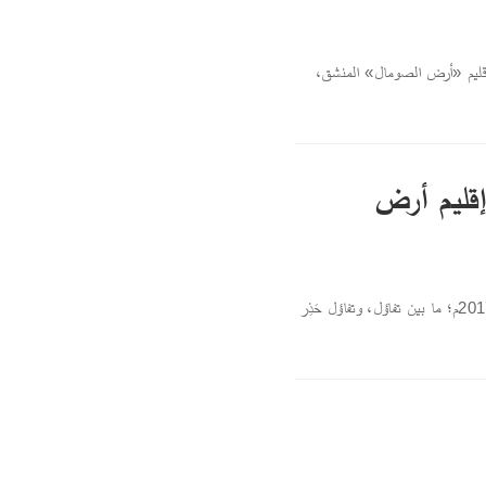
 إقليم «أرض الصومال» المنشق،
إقليم أرض
بخلاف التوقعات التي صاحبت تولّي الرئيس الصومالي محمد عبد الله "فرماجو" في عام 2017م؛ ما بين تفاؤل، وتفاؤل حَذِر