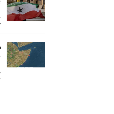
إ
8
ك
و
م
ا
2
س