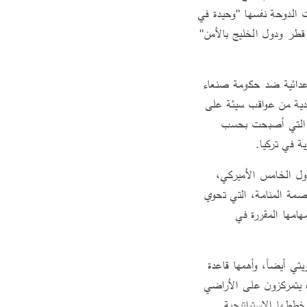
ر. ويومها، وجدت الدوحة نفسها "وحيدة في
 قطر ودول الخليج بالأمن"
 عدائية ضد حكومة صنعاء
سعودية من عواقب سيئة على
ية، التي أصبحت بحسب
ة في تركيا.
ول الخامس الأميركي،
صمة المنامة، التي تحوي
لمراقبة P-3. وتؤدي هذه القواعد مهامها المقررة في
 الكويتي أيضاً، وأهمها قاعدة
 للدراسات والبحوث في الكويت" أن نحو 1400 جندي منهم، يتمركزون على الأراضي
خططها الإستراتيجية