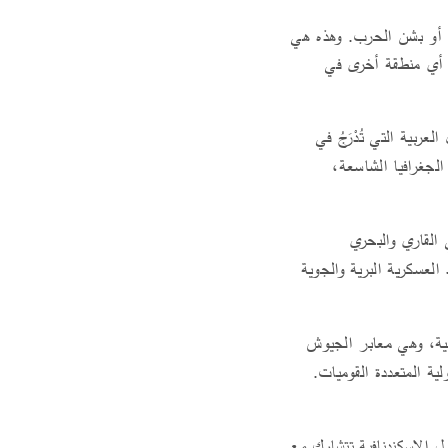
رب أو بشن الحرب. وهذه هي
و أي منطقة أخرى في
ربية التي تُدْرَجُ في
لجغرافيا الشاسعة،
 القاري والبحري
العسكرية البرية والجوية
نية، وهي معابر الجيوش
لية المتعددة القوميات.
ل الإسكندنافية تتشارك مع