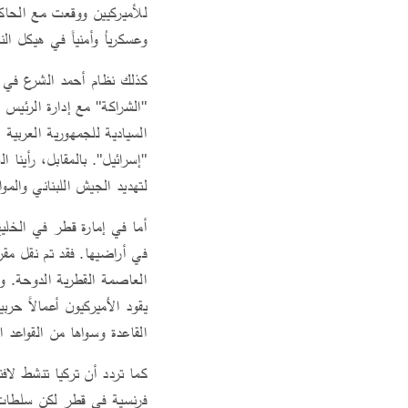
للأميركيين ووقعت مع الحاكم
وعسكرياُ وأمنياً في هيكل ال
كذلك نظام أحمد الشرع في د
"الشراكة" مع إدارة الرئيس
السيادية للجمهورية العربية
"إسرائيل". بالمقابل، رأينا
لتهديد الجيش اللبناني والمواط
أما في إمارة قطر في الخليج 
العاصمة القطرية الدوحة. و
يقود الأميركيون أعمالاً حر
القاعدة وسواها من القواعد 
كما تردد أن تركيا تنشط لا
فرنسية في قطر لكن سلطات ب