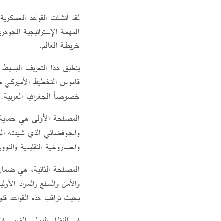
لقد أنشئت القواعد العسكرية
المهمة الإستراتيجية الجو
خريطة العالم.
ينطبق هذا التعريف البسيط عل
قاموس التخطيط الأميركي ض
خصوصاً الجغرافيا العربية. 
المصلحة الأولى هي حماية ال
والجوفضائي الذي شيدته الول
والصاروخية التقليدية والنوو
المصلحة الثانية، هي ضمان 
والأمن والسلع والمواد الأول
بحيث تراقب هذه القواعد قنوا
في النظام الدولي الغربي فإ