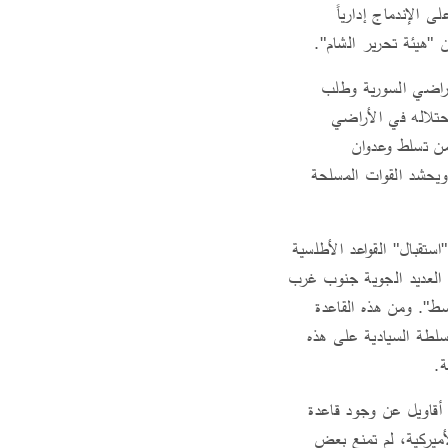
ى الإندماج إدارياً
ن "هيئة تحرير الشام".
لأراضي السورية وطلب
حتلاله في الأراضي
 من تسلط وعدوان
 ويحشد القوات المسلحة
استقبال" القواعد الأطلسية
ت الأميركية بعد مغادرتها السعودية في عام 2003، إلى قاعدة العديد الجوية جنوب غرب
سط". ومن هذه القاعدة
لسلطة السيادية على هذه
ة.
أقاويل عن وجود قاعدة
أميركية، لم تمنع بعض