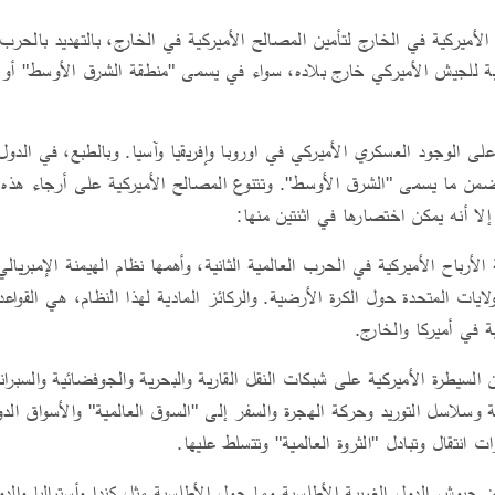
 الأميركية في الخارج لتأمين المصالح الأميركية في الخارج، بالتهديد بالح
هرية للجيش الأميركي خارج بلاده، سواء في يسمى "منطقة الشرق الأوسط" أ
ى الوجود العسكري الأميركي في اوروبا وإفريقيا وآسيا. وبالطبع، في الدول الع
من ما يسمى "الشرق الأوسط". وتتنوع المصالح الأميركية على أرجاء هذه ا
إلا أنه يمكن اختصارها في اثنتين منها:
أرباح الأميركية في الحرب العالمية الثانية، وأهمها نظام الهيمنة الإمبريالي
ايات المتحدة حول الكرة الأرضية. والركائز المادية لهذا النظام، هي القواعد 
ية في أميركا والخارج.
السيطرة الأميركية على شبكات النقل القارية والبحرية والجوفضائية والسبرا
ية وسلاسل التوريد وحركة الهجرة والسفر إلى "السوق العالمية" والأسواق الدو
ت انتقال وتبادل "الثروة العالمية" وتتسلط عليها.
ن جيوش الدول الغربية الأطلسية وما حول الأطلسية مثل كندا وأستراليا والدو