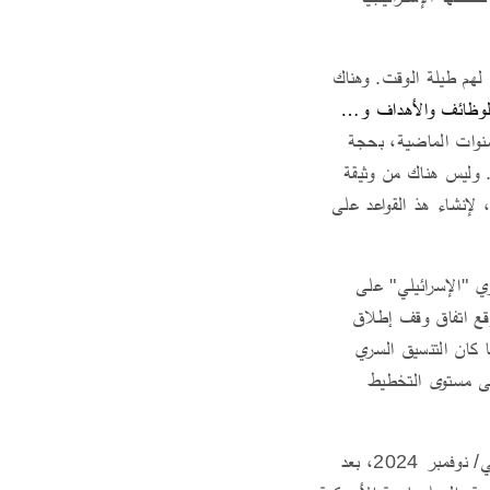
 لهم طيلة الوقت. وهناك
د الأميركية في لبنان : الوظائف والأهداف و…
لسنوات الماضية، بحجة
. وليس هناك من وثيقة
لإنشاء هذ القواعد على
ري "الإسرائيلي" على
26 أيلول/ سبتمبر إلى 27 تشرين الثاني/ نوفمبر 2024، حيث وقع اتفاق وقف إطلاق
ما كان التنسيق السري
على مستوى التخطيط
ولما اضطرت "إسرائيل" إلى الموافقة على وقف إطلاق النار مع المقاومة اللبنانية، يوم 24 تشرين الثاني/ نوفمبر 2024، بعد