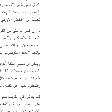
الحصار"، فسارعت للإرتماء 
تحسباً من "الخطر الإيراني"
بل إن قطر لم تتلق من القو
المعادية للأميركيين و"إسرا
"جبهة اليمن". وبالنسبة إل
بيانات "معهد استوكهولم ال
ويمكن أن نعطي أمثلة أخرى
المؤلف من حاملات الطائرات
واشنطن، بعيداً عن كلمة ملك
الكويتية بشكل دائم، فيما 