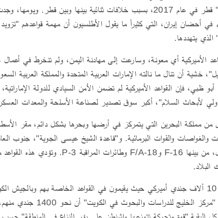
الدول العربية من "محاصرة" قطر في عام 2017، بسبب خلافات ثنائية بينها وبين قط
في أحضان إيران، التي كثيراً ما يقول الأطلسيون أن مهمة قواعدهم "تزويد
 الذي يتهددها.
اعد الأميركية أي معونة، وسارعت إلى مهادنة اليمن، ولم تنخرط في أعمال
ئيل"، خشية أن تنال ما نالته الإمارات العربية المتحدة والمملكة العربية ال
ى أبو ظبي، فإن القواعد الأميركية لم تضمن الأمن السيادي للدولة الإمارات
دولي لأبحاث السلام"، أكبر سوق تصدير لصناعة الأسلحة والمعدات العسكري
 من مملكة البحرين التي يتمركز في أرضها وبحرها بشكل دائم، مقر الأسط
 والغواصات والقوات البرمائية. و"قاعدة الشيخ عيسى الجوية"، جنوب العا
طائرات حربية أميركية للقتال، من بينها F-16 وF/A-18 وطائرات ا
 البلاد.
كما ينتشر في الكويت نحو 10 ألاف جندي أميركي حيث يقيمون في القواعد الخاصة بهم وبالجيش
علي السالم الجوية. وكشف "مركز الخليج
تشكل البقية "قوة متحركة تتوزعها واشنطن على بؤر النزاع في المنطقة" حسب 