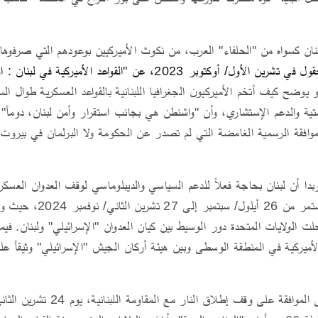
نان كسواه من "الحلفاء" العرب، من نكوث الأميركيين بوعودهم التي صرفوها
تقرير مفصل نشره موقع الحقول في تشرين الأول/ أوكتوبر 2023، عن "القواع
 يوضح كيف أتخم الأميركيون الجغرافيا اللبنانية بالقواعد العسكرية طوال ا
تية والدعم الإستشاري، وأن "واشنطن هي بجانب استقرار وأمن لبنان، دوماً"
افقة الرسمية الغامضة التي لم تصدر عن الحكومة ولا البرلمان في بيروت، 
بدا أن لبنان بحاجة فعلاً للدعم السياسي والديبلوماسي لوقف العدوان العسك
البشر والحجر فيه، الذي استمر من 
حلت الولايات المتحدة دور الوسيط بين كيان العدوان "الإسرائيلي" ولبنان. في
لأميركية في المنطقة الوسطى وبين هيئة أركان الجيش "الإسرائيلي" وثيقاً 