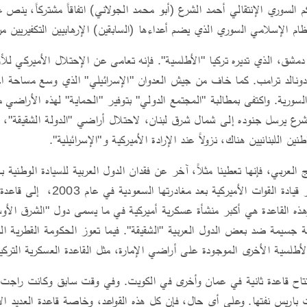
 السوري الإنتقالي أحمد الشرع (أبو محمد الجولاني) اتفاقاً مشتركاً، ينص عل
نظام الإسلامي السوري الذي يضم أعداءها (السابقين) الإرهابيين التكفيريين م
مشق، الذي تديره تركيا "الأطلسية". فإنه تعامى عن الإحتلال الأميركي ل
 دونالد ترامب. كما خاف من جيش العدوان "الإسرائيلي" الذي وسع مساحة ا
 السورية. واكتفى بمطالبة "المجتمع الدولي" بتوفير "الحماية" لهذه الأراضي
 الشرع يرسل جنوده إلى شمال شرق لبنان، لاحتلال أراضي "الدولة الشقيقة"،
نين اللبنانيين هناك، نزولاً عند الإرادة الأميركية و"الإسرائيلية".
العربي، فإنها تعطينا مثلاً، آخر عن فقدان الدول العربية للسيادة الوطنية بـ"
في أراضيها. فقد تم نقل مقر قيادة القوا
هذه القاعدة هي أكبر منشأة عسكرية أميركية في ما يسمى دول "الشرق الأو
بية جسيمة ضد بعض الدول العربية "الشقيقة". فيما تعوز الحكومة القطرية ا
الأطلسية الأخرى الموجودة على أراضي الإمارة، مثل القاعدة العسكرية التركي
فتتاح قاعدة ثانية في عمان وأخرى في الكويت. وفي وقت سابق وكانت راجت 
اريس نفتها. وعلى أي حال، فإن كل هذه القواعد، وخاصة قاعدة العديد ال