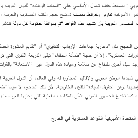
بي : يضغط حلف شمال الأطلسي على "السيادة الوطنية" للدول العربية بالقو
در الأميركية
تقارير
و
خرائط مفصلة
توضح حجم الكتلة العسكرية والحربية الأ
المصادر العربية بأن تشييد هذه القواعد "تم بموافقة حكومة كل دولة
تنتشر ف
بعض الحجج مثل "محاربة جماعات الإرهاب التكفيري" أو "تقديم المشورة العسك
ناورات العسكرية". إلا أن حجة "طمأنة الحلفاء" تبقى الذريعة الكبرى التي 
توجد سبل أخرى للدفاع عن سلامة وسيادة هذه الدول غير "الاستعانة" بالقوات
 شهدها الوطن العربي والإقاليم المجاورة له وفي العالم، أن الدول العربية ا
اضيها ترهن "حقوق السيادة" للقوى الخارجية. لأن تلك الحجج، لا سيما "طمأن
د، كما تخدع الجمهور العربي بشأن المكاسب الفعلية التي يجنيها العرب منها
 المتحدة الأميركية القواعد العسكرية في الخارج