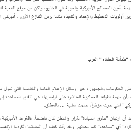
مة تأمين المصالح الأميركية والغربية في الخارج، ولكن من موقع التبعية للقو
ر أولويات التخطيط والإعداد والتنفيذ، مثلما برهن التنازع الأورو ـ أميركي 
ات "طمأنة الحلفاء" العرب
اشنطن الحكومات والجمهور، عبر وسائل الإعلام العامة والخاصة التي تمول من
، بأن مهمة القواعد العسكرية المنتشرة على اراضيها، هي "تقديم المساعدة إل
يركي" التي جرت مؤخراً، جاءت سلبية ... بالمطلق.
جد أن ارتهان "حقوق السيادة" لقرار واشنطن كان فاضحاً. فالقواعد الأميركية
أكراد" أي "مساعدة" كما وعدتهم. ولقد رأينا كيف أن الميليشيا الكردية الإن