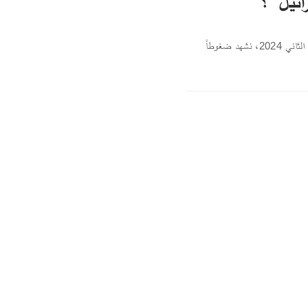
ئيل"؟
كتبت الدكتورة عبادة كسر/ الحقول ـ بيروت : بعد "اتفاق" وقف إطلاق النار في 27 تشرين الثاني 2024، نشهد ضغوطاً