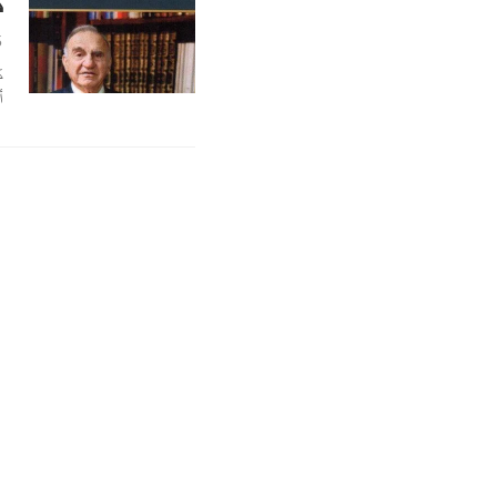
ك
5
أ