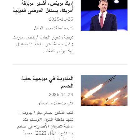
إريك برينس، أشهر مرتزقة
أمريكا، يستغل الفوضى الدولية
2025-11-25
كتب بواسطة: محرر الحقول
ترجمة وتحرير الحقول / خاص ـ بيروت
: قبل خمسة عشر عاماً، بدا مستقبل
إريك برنس غامضًا.
المقاومة في مواجهة حقبة
الحسم
2025-11-24
كتب بواسطة: حسام مطر
كتب الدكتور حسام مطر/ بيروت :
تشهد منطقة الشرق الأوسط، منذ
عملية «طوفان الأقصى» في السابع
من تشرين الأول 2023، هجوماً
أميركياً واسعاً ضد محور...