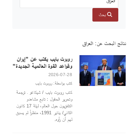
بحث
نتائج البحث عن:
العراق
روبرت بايب يكتب عن "إيران
وقواعد القوة العالمية الجديدة"
2026-07-28
كتب بواسطة: روبرت بايب
كتب روبرت بايب / شيكاغو ـ ترجمة
وتحرير الحقول : تابع مشاهدو
التلفزيون حول العالم، ليلة 17 كانون
الثاني/ يناير 1991، منظراً لم يسبق
لهم أن رأوه.