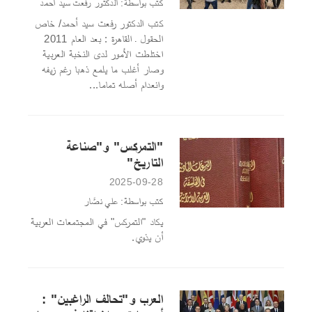
كتب بواسطة: الدكتور رفعت سيد أحمد
كتب الدكتور رفعت سيد أحمد/ خاص
الحقول ـ القاهرة : بعد العام 2011
اختلطت الأمور لدى النخبة العربية
وصار أغلب ما يلمع ذهبا رغم زيفه
وانعدام أصله تماما...
"التمركس" و"صناعة
التاريخ"
2025-09-28
كتب بواسطة: علي نصَّار
يكاد "التمركس" في المجتمعات العربية
أن يذوي.
العرب و"تحالف الراغبين" :