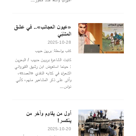
«عيون العجائب».. في عشق
المتنبّي
2025-10-28
كتب بواسطة: بروين حبيب
كتبت الشاعرة بروين حبيب / البحرين
: حينما استعرض ابن رشيق القيرواني
الشعراءَ في كتابه النقدي «العمدة»،
وأتى على ذكر المشاهير منهم، كأبي
نواس...
أول من يقاوم وآخر من
ينكسر!
2025-10-20