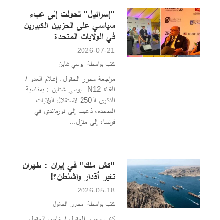
"إسرائيل" تحولت إلى عبء
سياسي على الحزبين الكبيرين
في الولايات المتحدة
2026-07-21
كتب بواسطة: يوسي شاين
مراجعة محرر الحقول ـ إعلام العدو /
القناة N12 ـ يوسي شتاين : بمناسبة
الذكرى الـ250 لاستقلال الولايات
المتحدة، دُعيت إلى نورماندي في
فرنسا، إلى منزل...
"كش ملك" في إيران : طهران
تغير أقدار واشنطن؟!
2026-05-18
كتب بواسطة: محرر الحقول
كتب محرر الحقول / خاص الحقول ـ