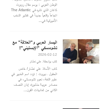
الوطن العربي : يرسم مقال روبرت
كاغان الذي نشره في The Atlantic
اتجاهاً واقعياً جديداً في تفكير النخب
الأميركية في...
اليسار العربي و"العلاقة" مع
تشومسكي "الإبستيني"!
2026-02-12
كتب بواسطة: علي نصَّار
كتب الأستاذ علي نصَّار/ خاص
الحقول ـ بيروت : تردد اسم الخبير في
علوم اللغة، نعوم تشومسكي، في
مصادر عربية منشورة، إبان النصف
الثاني من ثمانينات القرن...