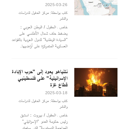
2025-03-26
كتب بواسطة: مركز الحقول للدراسات
والنشر
خاص ـ الحقول / الوطن العربي :
يضغط حلف شمال الأطلسي على
"السيادة الوطنية" للدول العربية بالقواعد
العسكرية المتمركزة على أراضيها.
نتنياهو يعود إلى "حرب الإبادة
الإسرائيلية" على فلسطينيي
قطاع غزة
2025-03-18
كتب بواسطة: مركز الحقول للدراسات
والنشر
خاص ـ الحقول / بيروت : استبق
رئيس حكومة العدو "الإسرائيلي"
المواجهة الدستورية" التي ستمتد