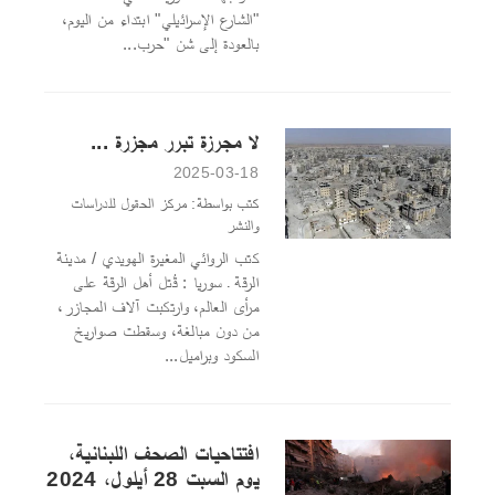
"الشارع الإسرائيلي" ابتداء من اليوم،
بالعودة إلى شن "حرب...
لا مجرزة تبرر مجزرة ...
2025-03-18
كتب بواسطة: مركز الحقول للدراسات
والنشر
كتب الروائي المغيرة الهويدي / مدينة
الرقة ـ سوريا : قُتل أهل الرقة على
مرأى العالم، وارتكبت آلاف المجازر،
من دون مبالغة، وسقطت صواريخ
السكود وبراميل...
افتتاحيات الصحف اللبنانية،
يوم السبت 28 أيلول، 2024