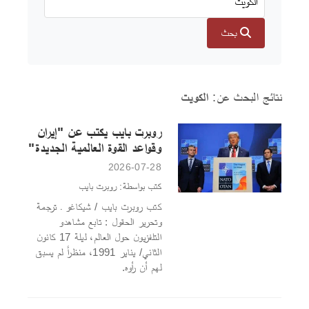
بحث
نتائج البحث عن:
الكويت
روبرت بايب يكتب عن "إيران
وقواعد القوة العالمية الجديدة"
2026-07-28
كتب بواسطة: روبرت بايب
كتب روبرت بايب / شيكاغو ـ ترجمة
وتحرير الحقول : تابع مشاهدو
التلفزيون حول العالم، ليلة 17 كانون
الثاني/ يناير 1991، منظراً لم يسبق
لهم أن رأوه.