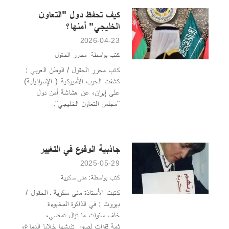
كيف تحفظ دول "التعاون
الخليجي" أمنها؟
2026-04-23
كتب بواسطة: محرر الحقول
كتب محرر الحقول / الوطن العربي :
كشفت الحرب الأميركية (ـ الإسرائيلية)
على إيران، عن هشاشة أمن دول
"مجلس التعاون الخليجي".
جاذبية الوقوع في التغيير
2025-05-29
كتب بواسطة: منى سكرية
كتبت الأستاذة منى سكرية ـ الحقول /
بيروت : في الذاكرة المخبوءة
خلف سنوات ما تزال تمضي،
ثمة قفزات لصورٍ تنبشها خلايا الدماغ،