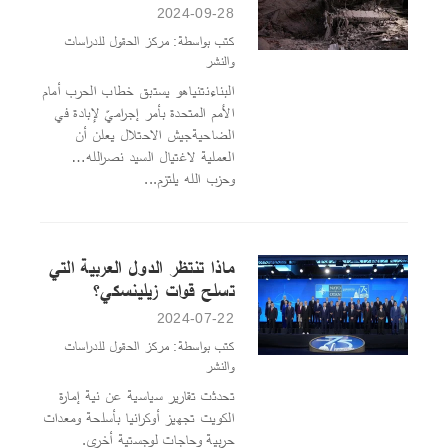
2024-09-28
كتب بواسطة: مركز الحقول للدراسات
والنشر
البناءنتنياهو يستبق خطاب الحرب أمام
الأمم المتحدة بأمر إجراميّ لإبادة في
الضاحيةجيش الاحتلال يعلن أن
العملية لاغتيال السيد نصرالله…
وحزب الله يلتزم...
ماذا تنتظر الدول العربية التي
تسلح قوات زيلينسكي؟
2024-07-22
كتب بواسطة: مركز الحقول للدراسات
والنشر
تحدثت تقارير سياسية عن نية إمارة
الكويت تجهيز أوكرانيا بأسلحة ومعدات
حربية وحاجات لوجستية أخرى.