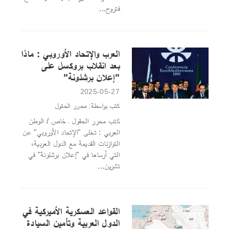
فتروح...
العرب والإتحاد الأوروبي : ماذا
بعد انقلاب بروكسل على
"إعلان برشلونة"
2025-05-27
كتب بواسطة: محرر الحقول
كتب محرر الحقول ـ خاص / الوطن
العربي : تخلى "الإتحاد الأوروبي" عن
التوازنات القديمة مع الدول العربية،
التي أرساها في "إعلان برشلونة" في
تشرين...
القواعد العسكرية الأميركية في
الدول العربية وتأمين السيادة