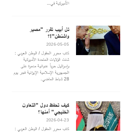
الأميركية في...
تل أبيب تقرر "مصير
واشنطن"!؟
2026-05-05
كتب محرر الحقول / الوطن العربي :
شنت الولايات المتحدة الأميركية
وإسرائيل حرباً عدوانية مدمرة على
الجمهورية الإسلامية الإيرانية فجر يوم
28 شباط الماضي.
كيف تحفظ دول "التعاون
الخليجي" أمنها؟
2026-04-23
كتب محرر الحقول / الوطن العربي :