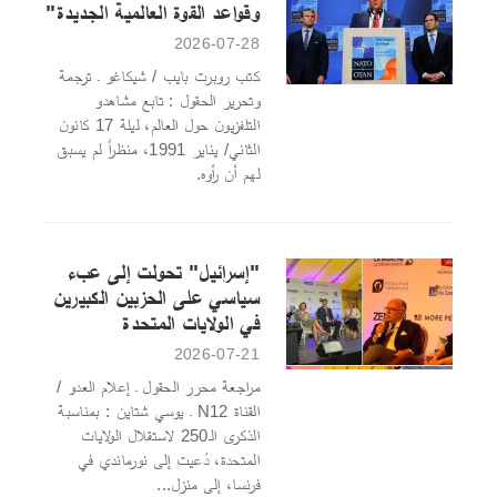
وقواعد القوة العالمية الجديدة"
2026-07-28
كتب روبرت بايب / شيكاغو ـ ترجمة
وتحرير الحقول : تابع مشاهدو
التلفزيون حول العالم، ليلة 17 كانون
الثاني/ يناير 1991، منظراً لم يسبق
لهم أن رأوه.
"إسرائيل" تحولت إلى عبء
سياسي على الحزبين الكبيرين
في الولايات المتحدة
2026-07-21
مراجعة محرر الحقول ـ إعلام العدو /
القناة N12 ـ يوسي شتاين : بمناسبة
الذكرى الـ250 لاستقلال الولايات
المتحدة، دُعيت إلى نورماندي في
فرنسا، إلى منزل...