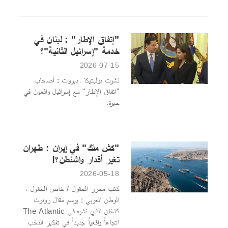
"إتفاق الإطار" : لبنان في
خدمة "إسرائيل الثانية"؟
2026-07-15
نشرت بوليتيكا ـ بيروت : أصحاب
"اتفاق الإطار" مع إسرائيل واقعون في
حيرة.
"كش ملك" في إيران : طهران
تغير أقدار واشنطن؟!
2026-05-18
كتب محرر الحقول / خاص الحقول ـ
الوطن العربي : يرسم مقال روبرت
كاغان الذي نشره في The Atlantic
اتجاهاً واقعياً جديداً في تفكير النخب