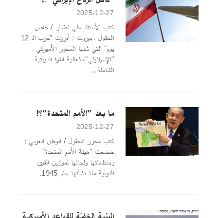
2025-12-27
كتب الأستاذ علي نصّار / خاص
الحقول ـ بيروت : أبرزت "حرب الـ 12
يوم" التي شنها المحور الأميركي ـ
"الإسرائيلي"، فعالية القوة الدولتية
الشاملة...
ما بعد "الأمم المتحدة"؟!
2025-12-27
كتب محرر الحقول / الوطن العربي :
خضعت "هيئة الأمم المتحدة"
ومنظماتها ولجانها لموازين القوى
الدولية منذ نشأتها عام 1945.
البنية الخفيّة للقواعد الأميركية