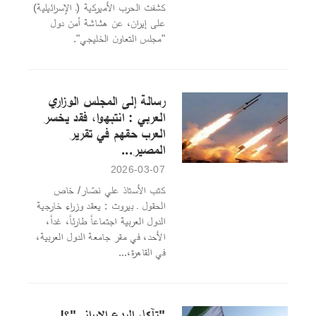
كشفت الحرب الأميركية (ـ الإسرائيلية)
على إيران، عن هشاشة أمن دول
"مجلس التعاون الخليجي".
رسالة إلى المجلس الوزاري
العربي : انتبهوا، فقد يخسر
العرب حقهم في تقرير
المصير...
2026-03-07
كتب الأستاذ علي نصّار/ خاص
الحقول ـ بيروت : يعقد وزراء خارجية
الدول العربية اجتماعاً طارئاً، غداً،
الأحد، في مقر جامعة الدول العربية،
في القاهرة،...
"تآكل الردع الإيراني"؟!