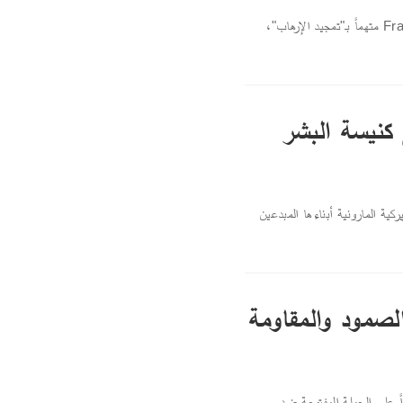
محرر الحقول / بيروت : أصبح المستشرق الفرنسي البارز فرانسوا بورغا/ François Burgat متهماً بـ"تمجيد الإرهاب"،
 كنيسة البشر
ية المارونية أبناءها المبدعين
الصمود والمقاومة
ً على الحملة المفتوحة ضد