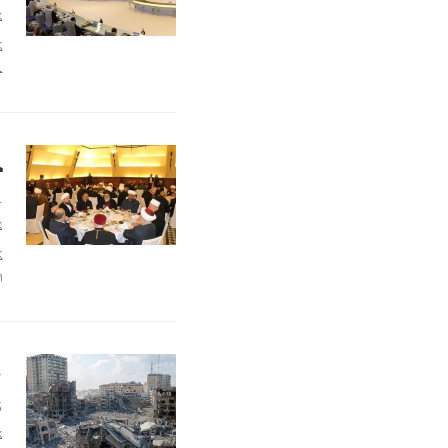
ك
ك
ح
ج
1
ك
ك
ا
«
5
ك