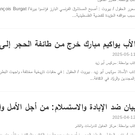
سبب مواقفه المؤيدة للقضيةَ الفلسطينيةَ...
لأب يواكيم مبارك خـرج مـن طائفة الحجر إلـى
2025-05-1
تب بواسطة: سركيس أبو زيد
تب الأستاذ سركيس أبو زيد ـ بيروت / الحقول : في حقبات تاريخية مختلفة، واجهت البطريرك
المجددين والروّاد في الثقافة...
يان ضد الإبادة والاستسلام: من أجل الأمل و
2025-04-1
تب بواسطة: مركز الحقول للدراسات والنشر
يان / خاص الحقول ـ الوطن العربي : أصدرت مجموعة من الكتاب والمثقفين بياناً، جاء ردا