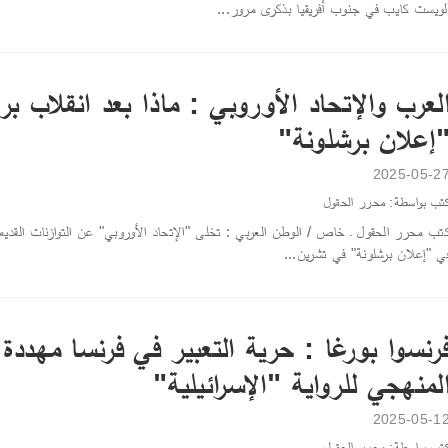
لويست كايب في جنوب أفريقيا بذكرى مرور...
لعرب والإتحاد الأوروبي : ماذا بعد انقلاب 
إعلان برشلونة"
2025-05-2
تب بواسطة: محرر الحقول
تب محرر الحقول ـ خاص / الوطن العربي : تخلى "الإتحاد الأوروبي" عن التوازنات القديمة 
ي "إعلان برشلونة" في تشرين...
رنسوا بورغا : حرية التعبير في فرنسا مهددة 
لمنهجي للرواية "الإسرائيلية"
2025-05-1
تب بواسطة: محرر الحقول