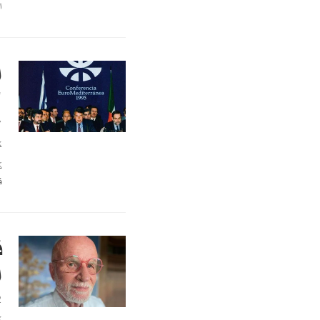
ا
ا
"
7
ك
ك
ف
ف
ا
2
ك