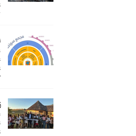
ك
ع
ا
6
ك
ك
م
ز
3
ك