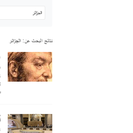
نتائج البحث عن:
الجزائر
00
0
ك
أ
و
أ
3