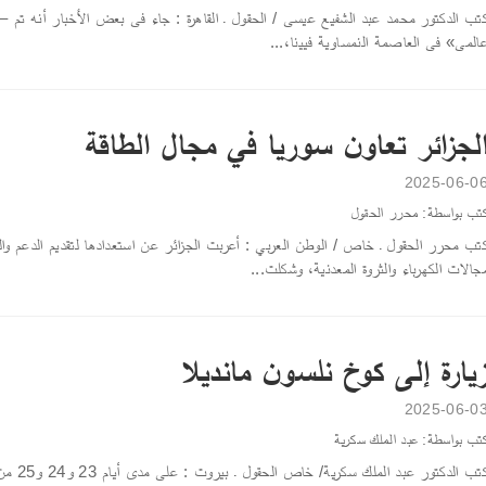
تب الدكتور محمد عبد الشفيع عيسى / الحقول ـ القاهرة : جاء فى بعض الأخبار أنه تم –
المى» فى العاصمة النمسـاوية فيينا،...
لجزائر تعاون سوريا في مجال الطاقة
2025-06-0
تب بواسطة: محرر الحقول
تب محرر الحقول ـ خاص / الوطن العربي : أعربت الجزائر عن استعدادها لتقديم الدعم والم
جالات الكهرباء والثروة المعدنية، وشكلت...
يارة إلى كوخ نلسون مانديلا
2025-06-0
تب بواسطة: عبد الملك سكرية
كتب الدكت