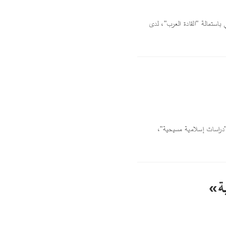
استمالة "القادة العرب"، لدى
/"دراسات إسلامية مسيحية"،
ية»