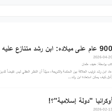
9 عام على ميلاده: ابن رشد متنازع عليه
2026-04-2
تب بواسطة: عفيف عثمان
عاد ابن رشد ترتيب العلاقة بين الحكمة والشريعة، مبيّناً أن النظر العقلي ليس نقيضاً للد
أدق.كيف يمكن استعادة ابن رشد...
وكرانيا "دولة إسلامية"؟!
2026-02-1