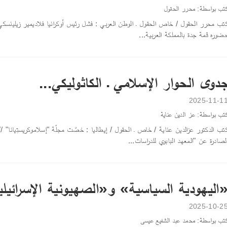
تب بواسطة: محرر الحقول
تب محرر الحقول / خاص الحقول ـ الوطن العربي : فشل رئيس أوكرانيا فلاديمير زيلينسكي ب
ضوره قمة جدة بالمملكة العربية...
دوى الحوار الإسلامي ـ الكاثوليكي...
2025-11-1
تب بواسطة: عز الدين عناية
تب الدكتور عزالدين عناية / خاص ـ الحقول / إيطاليا : خصّت مجلّة "إسلاموكريستِيانا" 
لصادرة عن "المعهد البابوي للدراسات...
اليهودية السياسية» و«الصهيونية الإسرائيل
2025-10-2
تب بواسطة: محمد عبد الشفيع عيسى