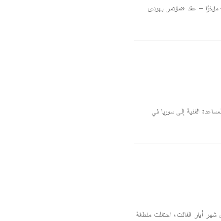
 مؤخرًا – عقد «مؤتمر يهودى
ساعدة الفنية إلى سوريا في
ور عبد الملك سكرية/ خاص الحقول ـ بيروت : على مدى أيام 23 و24 و25 من شهر أيار الفائت، احتفلت منطقة