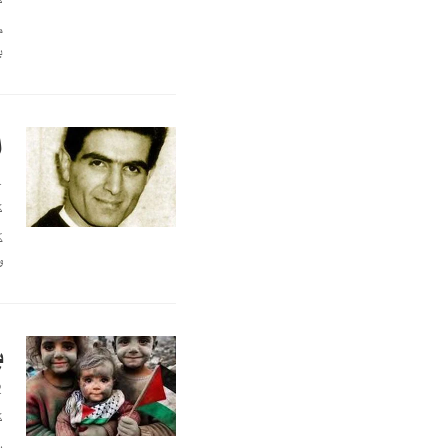
ب
ا
1
ك
ك
و
ب
2
ك
ب