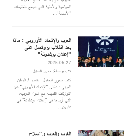
السياسية والأمنية التي تجمع تنظيمات
"الأسلمة"...
العرب والإتحاد الأوروبي : ماذا
بعد انقلاب بروكسل على
"إعلان برشلونة"
2025-05-27
كتب بواسطة: محرر الحقول
كتب محرر الحقول ـ خاص / الوطن
العربي : تخلى "الإتحاد الأوروبي" عن
التوازنات القديمة مع الدول العربية،
التي أرساها في "إعلان برشلونة" في
تشرين...
الغرب والعرب و"سلاح