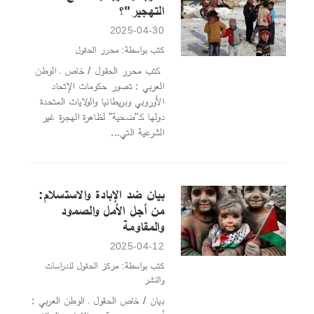
التهجير"؟
2025-04-30
كتب بواسطة: محرر الحقول
كتب محرر الحقول / خاص ـ الوطن
العربي : تصور حكومات الإتحاد
الأوروبي وبريطانيا والولايات المتحدة
دولها كـ"ضحية" لظاهرة الهجرة غير
الشرعية التي...
بيان ضد الإبادة والاستسلام:
من أجل الأمل والصمود
والمقاومة
2025-04-12
كتب بواسطة: مركز الحقول للدراسات
والنشر
بيان / خاص الحقول ـ الوطن العربي :