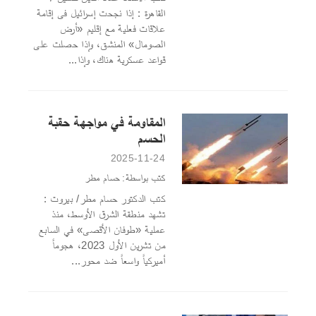
القاهرة : إذا نجحت إسرائيل فى إقامة
علاقات فعلية مع إقليم «أرض
الصومال» المنشق، وإذا حصلت على
قواعد عسكرية هناك، وإذا...
المقاومة في مواجهة حقبة
الحسم
2025-11-24
كتب بواسطة: حسام مطر
كتب الدكتور حسام مطر/ بيروت :
تشهد منطقة الشرق الأوسط، منذ
عملية «طوفان الأقصى» في السابع
من تشرين الأول 2023، هجوماً
أميركياً واسعاً ضد محور...