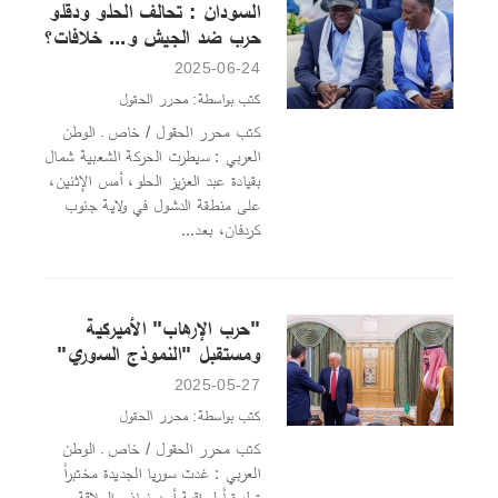
السودان : تحالف الحلو ودقلو
حرب ضد الجيش و... خلافات؟
2025-06-24
كتب بواسطة: محرر الحقول
كتب محرر الحقول / خاص ـ الوطن
العربي : سيطرت الحركة الشعبية شمال
بقيادة عبد العزيز الحلو، أمس الإثنين،
على منطقة الدشول في ولاية جنوب
كردفان، بعد...
"حرب الإرهاب" الأميركية
ومستقبل "النموذج السوري"
2025-05-27
كتب بواسطة: محرر الحقول
كتب محرر الحقول / خاص ـ الوطن
العربي : غدت سوريا الجديدة مختبراً
تطبيقياً لمراقبة أحد نماذج العلاقة