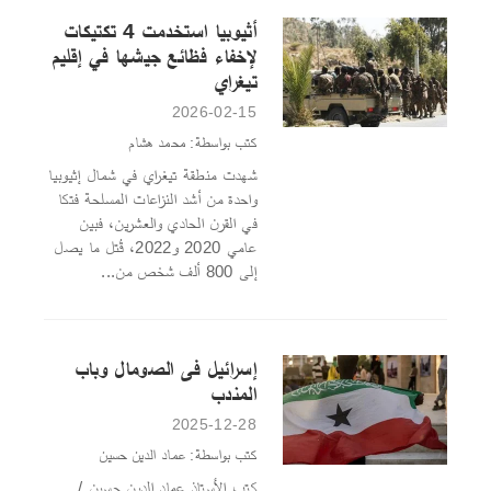
أثيوبيا استخدمت 4 تكتيكات
لإخفاء فظائع جيشها في إقليم
تيغراي
2026-02-15
كتب بواسطة: محمد هشام
شهدت منطقة تيغراي في شمال إثيوبيا
واحدة من أشد النزاعات المسلحة فتكا
في القرن الحادي والعشرين، فبين
عامي 2020 و2022، قُتل ما يصل
إلى 800 ألف شخص من...
إسرائيل فى الصومال وباب
المندب
2025-12-28
كتب بواسطة: عماد الدين حسين
كتب الأستاذ عماد الدين حسين /