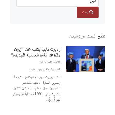
بحث
نتائج البحث عن:
اليمن
روبرت بايب يكتب عن "إيران
وقواعد القوة العالمية الجديدة"
2026-07-28
كتب بواسطة: روبرت بايب
كتب روبرت بايب / شيكاغو ـ ترجمة
وتحرير الحقول : تابع مشاهدو
التلفزيون حول العالم، ليلة 17 كانون
الثاني/ يناير 1991، منظراً لم يسبق
لهم أن رأوه.