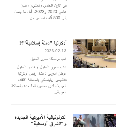
في القرن الحادي والعشرين، فبين
عامي 2020 و2022، قُتل ما يصل
إلى 800 ألف شخص من...
أوكرانيا "دولة إسلامية"؟!
2026-02-13
كتب بواسطة: محرر الحقول
كتب محرر الحقول / خاص الحقول ـ
الوطن العربي : فشل رئيس أوكرانيا
فلاديمير زيلينسكي باستمالة "القادة
العرب"، لدى حضوره قمة جدة بالمملكة
العربية...
الكولونيالية الأميركية الجديدة
و"الشرق أوسطية"