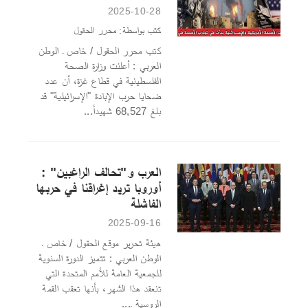
2025-10-28
كتب بواسطة: محرر الحقول
كتب محرر الحقول / خاص ـ الوطن
العربي : أعلنت وزارة الصحة
الفلسطينية في قطاع غزة، أن عدد
ضحايا حرب الإبادة "الإسرائيلية" قد
بلغ 68,527 شهيداً...
العرب و"تحالف الراغبين" :
أوروبا تريد إغراقنا في حربها
الفاشلة
2025-09-16
هيئة تحرير موقع الحقول / خاص ـ
الوطن العربي : تتميز الدورة السنوية
للجمعية العامة للأمم المتحدة التي
تنعقد هذا الشهر، بأنها تعقب القمة
الروسية ـ...