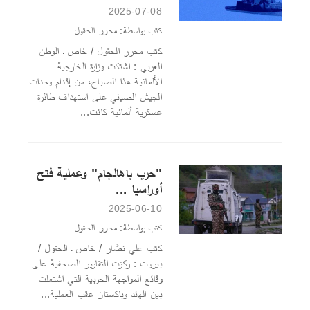
2025-07-08
كتب بواسطة: محرر الحقول
كتب محرر الحقول / خاص ـ الوطن
العربي : اشتكت وزارة الخارجية
الألمانية هذا الصباح، من إقدام وحدات
الجيش الصيني على استهداف طائرة
عسكرية ألمانية كانت...
"حرب باهالجام" وعملية فتح
أوراسيا ...
2025-06-10
كتب بواسطة: محرر الحقول
كتب علي نصَّار / خاص ـ الحقول /
بيروت : ركزت التقارير الصحفية على
وقائع المواجهة الحربية التي اشتعلت
بين الهند وباكستان عقب العملية...