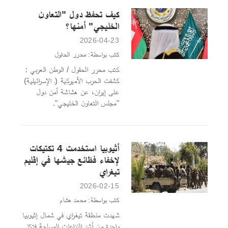
كيف تحفظ دول "التعاون
الخليجي" أمنها؟
2026-04-23
كتب بواسطة: محرر الحقول
كتب محرر الحقول / الوطن العربي :
كشفت الحرب الأميركية (ـ الإسرائيلية)
على إيران، عن هشاشة أمن دول
"مجلس التعاون الخليجي".
أثيوبيا استخدمت 4 تكتيكات
لإخفاء فظائع جيشها في إقليم
تيغراي
2026-02-15
كتب بواسطة: محمد هشام
شهدت منطقة تيغراي في شمال إثيوبيا
واحدة من أشد النزاعات المسلحة فتكا